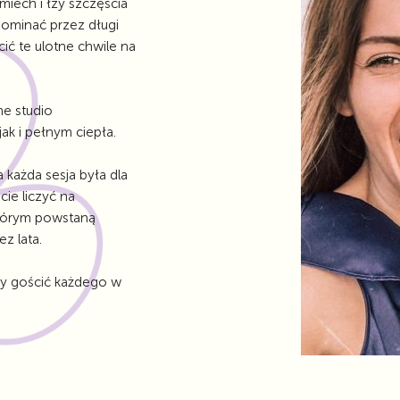
śmiech i łzy szczęścia
pominać przez długi
ić te ulotne chwile na
ne studio
ak i pełnym ciepła.
 każda sesja była dla
e liczyć na
którym powstaną
z lata.
my gościć każdego w