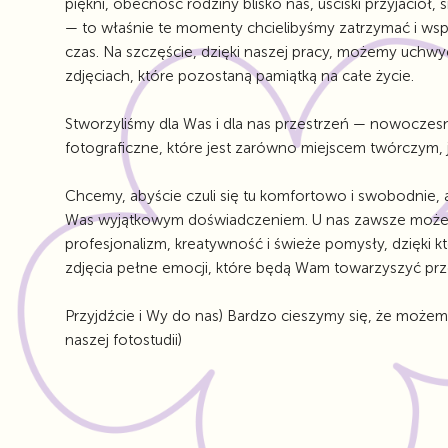
piękni, obecność rodziny blisko nas, uściski przyjaciół, 
— to właśnie te momenty chcielibyśmy zatrzymać i ws
czas. Na szczęście, dzięki naszej pracy, możemy uchwyc
zdjęciach, które pozostaną pamiątką na całe życie.
Stworzyliśmy dla Was i dla nas przestrzeń — nowoczes
fotograficzne, które jest zarówno miejscem twórczym, j
Chcemy, abyście czuli się tu komfortowo i swobodnie, a
Was wyjątkowym doświadczeniem. U nas zawsze możeci
profesjonalizm, kreatywność i świeże pomysły, dzięki 
zdjęcia pełne emocji, które będą Wam towarzyszyć prze
Przyjdźcie i Wy do nas) Bardzo cieszymy się, że może
naszej fotostudii)