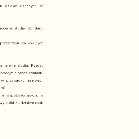
u działań uznanych za
ócenie studia do stanu
rzestrzeni dla kolejnych
 terenie studia. Rzeczy
y podejmie próbę kontaktu
a w przypadku rezerwacji
am).
im współpracujących, w
 wypadki z udziałem osób