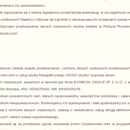
omienia o ich wprowadzeniu.
 zapoznania się z treścią regulaminu przed każdą rezerwacją, w szczególności
h osobowych Najemcy odbywa się zgodnie z obowiązującymi przepisami prawa w
otyczące przetwarzania danych osobowych można znaleźć w Polityce Prywatnoś
studio.com.
ywatności określa zasady przetwarzania i ochrony danych osobowych przekazan
rzez nich z usług studia fotograficznego „MODS Studio” poprzez serwis.
h osobowych zawartych w serwisie jest firma BONBON GROUP SP. Z O.O. z sie
015 Wrocław, KRS: 0001175692; NIP: 8993026278.
ństwo powierzonych nam danych opracowaliśmy wewnętrzne procedury i zalecen
obom nieupoważnionym. Kontrolujemy ich wykonywanie i stale sprawdzamy ich
ą o ochronie danych osobowych, ustawą o świadczeniu usług drogą elektroni
zych i aktach prawa wspólnotowego.
rzane są na podstawie zgody wyrażanej przez Użytkownika oraz w przypadk