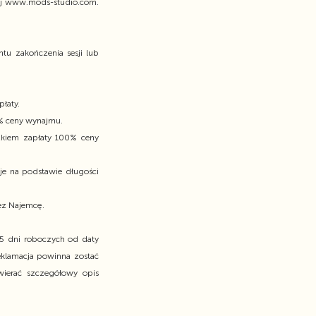
wej www.mods-studio.com.
u zakończenia sesji lub
łaty.
0% ceny wynajmu.
zkiem zapłaty 100% ceny
je na podstawie długości
ez Najemcę.
 5 dni roboczych od daty
eklamacja powinna zostać
wierać szczegółowy opis