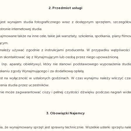
2. Przedmiot usługi
jest wynajem studia fotograficznego wraz z dostępnym sprzętem, szczegół
stronie internetowej studia.
owane także na inne cele, takie jak warsztaty, szkolenia, spotkania, plany filmo
ącym.
ależy używać zgodnie z instrukcjami producenta. W przypadku wątpliwości d
en skontaktować się z Wynajmującym lub osobą przez niego upoważnioną.
 (np. aparaty, obiektywy), który nie stanowi podstawowego wyposażenia stud
skaniu zgody Wynajmującego i za dodatkową opłatą.
t na wyłączność w ustalonych godzinach. W czas wynajmu należy wliczyć czas
zenia studia przez uczestników.
 nie może zagwarantować ciszy i pełnej czystości dźwięku podczas nagrań wide
3. Obowiązki Najemcy
, że wynajmowany sprzęt jest sprawny technicznie. Wszelkie usterki sprzętu nal