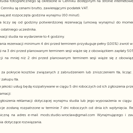
tudia fotograficznego są określone w Cenniku dostępnym na stronie interneto
Cenniku są cenami brutto, zawierającymi podatek VAT.
ową jest rozpoczęta godzina wynajmu (60 minut).
 liczy się od godziny potwierdzonej rezerwacją (umową wynajmu) do moment
ostatniego uczestnika.
wacji studia na wydarzenie to 4 godziny.
ia rezerwacji minimum 4 dni przed terminem przysługuje pełny (100%) zwrot wp
i na 3 dni przed planowanym terminem sesji wiąże się z obowiązkiem zapłaty 5
ji na mniej niż 2 dni przed planowanym terminem sesji wiąże się z obowią
a pokrycie kosztów związanych z zabrudzeniem lub zniszczeniem tła, licząc 
 zakupu tła.
 jakości usług będą rozpatrywane w ciągu 5 dni roboczych od ich zgłoszenia prz
lamacji:
oszenia reklamacji dotyczącej wynajmu studia lub jego wyposażenia w ciągu
acje zostaną rozpatrzone w terminie 7 dni roboczych od dnia ich wpłynięcia. R
oniczną na adres e-mail mods.studio.wroclaw@gmail.com Wynajmującego i za
ia dotyczące rozwiązania.