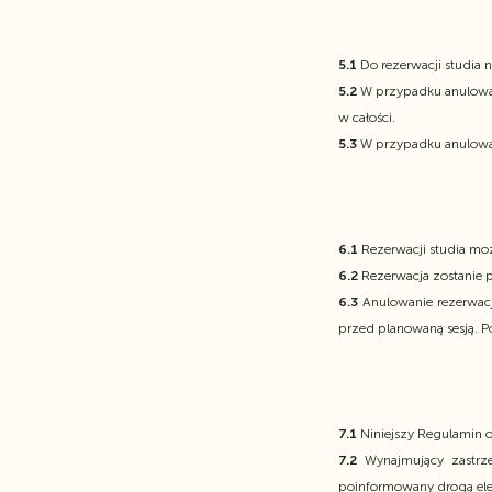
5.1
Do rezerwacji studia n
5.2
W przypadku anulowani
w całości.
5.3
W przypadku anulowani
6.1
Rezerwacji studia mo
6.2
Rezerwacja zostanie 
6.3
Anulowanie rezerwacj
przed planowaną sesją. P
7.1
Niniejszy Regulamin o
7.2
Wynajmujący zastr
poinformowany drogą ele