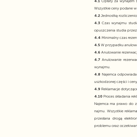
4.1
Opłaty za wynajem s
Wszystkie ceny podane w 
4.2
Jednostką rozliczeni
4.3
Czas wynajmu studia
opuszczenia studia przez 
4.4
Minimalny czas rezer
4.5
W przypadku anulowan
4.6
Anulowanie rezerwacj
4.7
Anulowanie rezerwac
wynajmu.
4.8
Najemca odpowiada z
uszkodzonej części i ceny
4.9
Reklamacje dotyczące
4.10
Proces składania rek
Najemca ma prawo do zgł
najmu. Wszystkie reklam
przesłana drogą elektr
problemu oraz oczekiwan