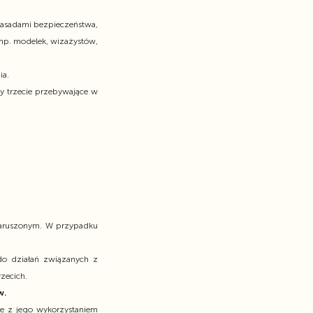
zasadami bezpieczeństwa,
(np. modelek, wizażystów,
ia.
 trzecie przebywające w
enaruszonym. W przypadku
do działań związanych z
zecich.
w.
e z jego wykorzystaniem