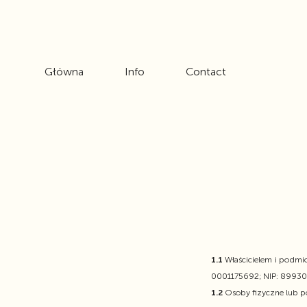
Główna
Info
Contact
1.1
Właścicielem i podmi
0001175692; NIP: 899302
1.2
Osoby fizyczne lub p