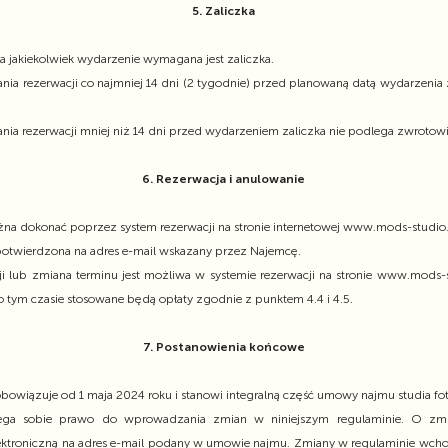
5. Zaliczka
a jakiekolwiek wydarzenie wymagana jest zaliczka.
a rezerwacji co najmniej 14 dni (2 tygodnie) przed planowaną datą wydarzenia 
a rezerwacji mniej niż 14 dni przed wydarzeniem zaliczka nie podlega zwrotowi
6. Rezerwacja i anulowanie
żna dokonać poprzez system rezerwacji na stronie internetowej www.mods-studi
potwierdzona na adres e-mail wskazany przez Najemcę.
i lub zmiana terminu jest możliwa w systemie rezerwacji na stronie www.mods
o tym czasie stosowane będą opłaty zgodnie z punktem 4.4 i 4.5.
7. Postanowienia końcowe
bowiązuje od 1 maja 2024 roku i stanowi integralną część umowy najmu studia fo
zega sobie prawo do wprowadzania zmian w niniejszym regulaminie. O zmi
ktroniczną na adres e-mail podany w umowie najmu. Zmiany w regulaminie wcho