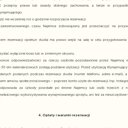
zać przepisy prawa lub zasady dobrego zachowania, a także w przypadk
ynajmującego.
ć nie wcześniej niż o godzinie rozpoczęcia rezerwacji.
zarezerwowanego czasu Najemca zobowiązany jest przeznaczyć na przywr
em rezerwacji opiekun studia ma prawo wejść na salę w celu przygotowania p
zystać wyłącznie boso lub w zmiennym obuwiu.
onosi odpowiedzialności za rzeczy osobiste pozostawione przez Najemcę na
30 dni kalendarzowych zostają poddane utylizacji. Przed utylizacją Wynajmując
anych podanych podczas rezerwacji studia (numer telefonu, adres e-mail), 
em serwisu społecznościowego – poprzez konto użyte do rezerwacji (np. Instagr
odpowiada za szkody powstałe po stronie Najemcy lub osób trzecich z n
iewłaściwego wykorzystywania wynajmowanego sprzętu, ani też za nieszczęśliwe
.
4. Opłaty i warunki rezerwacji