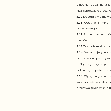
działania będą narus
nieakceptowalne przez W
3.10
Do studia można wejś
3.11
Ostatnie 5 minut 
początkowego.
3.12
5 minut przed końc
klientów.
3.13
Ze studia można kor
3.14
Wynajmujący nie p
pozostawione po upływie 
z Najemcą przy użyciu d
dokonanej za pośrednictw
3.15
Wynajmujący nie 
szczególności wskutek n
przebywających w studiu