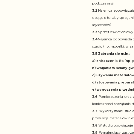
podczas sesji.
3.2
Najemca zobowiązuje 
dbając o to, aby sprzęt 
asystentów).
3.3
Sprzęt oświetleniowy
3.4
Najemca odpowiada z
studio (np. modelki, wiz
3.5 Zabrania się m.in.:
a) zniszczenia tła (np. 
b) wbijania w ściany g
c) używania materiałów
d) stosowania prepara
e) wynoszenia przedmi
3.6
Pomieszczenia oraz 
konieczności sprzątania s
3.7
Wykorzystanie stud
produkcją materiałów ni
3.8
W studiu obowiązuje
3.9
Wynajmujący zastrz