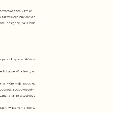
 po wprowadzeniu zmian.
 zakresie ochrony danych
ci dostępnej na stronie
ych przez Użytkowników w
dzibą we Wrocławiu, ul.
ia, które mają zapobiec
 zgodność z odpowiednimi
czną, a także wszelkiego
ach, w których przepisy