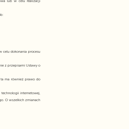
a lub w celu realizacji
ób:
w celu dokonania procesu
ie z przepisami Ustawy o
a ta ma również prawo do
echnologii internetowej,
go. O wszelkich zmianach