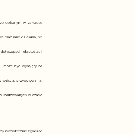
owo opisanym w zakładce
we oraz inne działania, po
otyczących eksploatacji
ia, może być wynajęty na
 wejścia, przygotowania,
o realizowanych w czasie
eży niezwłocznie zgłaszać