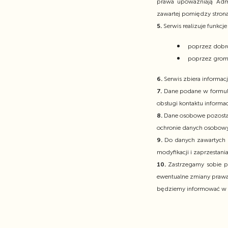
prawa upoważniają Admi
zawartej pomiędzy stro
5.
Serwis realizuje funkcj
poprzez dobr
poprzez groma
6.
Serwis zbiera informa
7.
Dane podane w formular
obsługi kontaktu informa
8.
Dane osobowe pozostaw
ochronie danych osobow
9.
Do danych zawartych w
modyfikacji i zaprzesta
10.
Zastrzegamy sobie pr
ewentualne zmiany prawa
będziemy informować w s