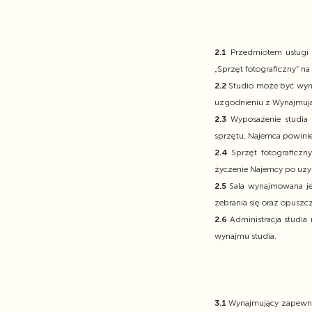
2.1
Przedmiotem usługi 
„Sprzęt fotograficzny” na 
2.2
Studio może być wynajm
uzgodnieniu z Wynajmuj
2.3
Wyposażenie studia n
sprzętu, Najemca powini
2.4
Sprzęt fotograficzny
życzenie Najemcy po uzy
2.5
Sala wynajmowana jes
zebrania się oraz opuszc
2.6
Administracja studia
wynajmu studia.
3.1
Wynajmujący zapewnia