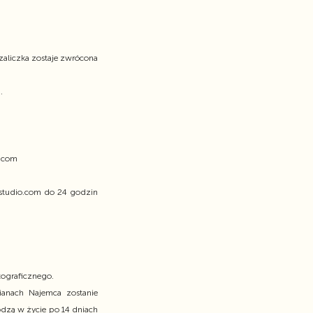
zaliczka zostaje zwrócona
.
o.com
-studio.com do 24 godzin
tograficznego.
anach Najemca zostanie
dzą w życie po 14 dniach