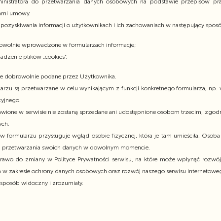
nistratora do przetwarzania danych osobowych na podstawie przepisów praw
nami umowy.
e pozyskiwania informacji o użytkownikach i ich zachowaniach w następujący spos
owolnie wprowadzone w formularzach informacje;
dzenie plików „cookies”.
cje dobrowolnie podane przez Użytkownika.
zu są przetwarzane w celu wynikającym z funkcji konkretnego formularza, np. 
cyjnego.
ione w serwisie nie zostaną sprzedane ani udostępnione osobom trzecim, zgodn
ych.
 formularzu przysługuje wgląd osobie fizycznej, która je tam umieściła. Osob
nia przetwarzania swoich danych w dowolnym momencie.
awo do zmiany w Polityce Prywatności serwisu, na które może wpłynąć rozwój t
 w zakresie ochrony danych osobowych oraz rozwój naszego serwisu internetowe
posób widoczny i zrozumiały.