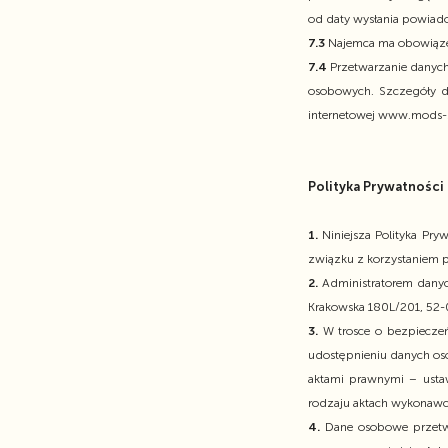
od daty wysłania powiad
7.3
Najemca ma obowiązek
7.4
Przetwarzanie danyc
osobowych. Szczegóły d
internetowej www.mods-
Polityka Prywatności
1.
Niniejsza Polityka Pr
związku z korzystaniem p
2.
Administratorem danyc
Krakowska 180L/201, 52-
3.
W trosce o bezpiecze
udostępnieniu danych os
aktami prawnymi – ustaw
rodzaju aktach wykonawc
4.
Dane osobowe przetwa