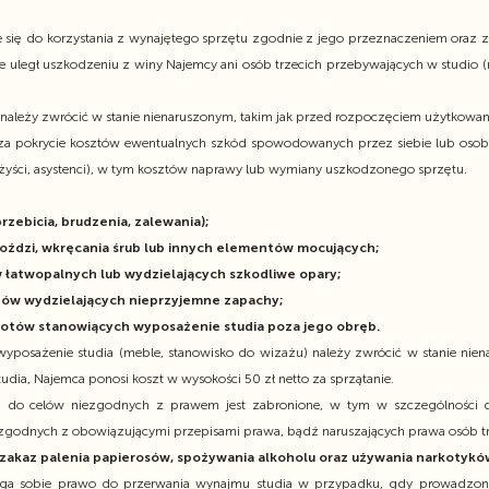
się do korzystania z wynajętego sprzętu zgodnie z jego przeznaczeniem oraz 
nie uległ uszkodzeniu z winy Najemcy ani osób trzecich przebywających w studio 
 należy zwrócić w stanie nienaruszonym, takim jak przed rozpoczęciem użytkowan
a pokrycie kosztów ewentualnych szkód spowodowanych przez siebie lub osoby
ażyści, asystenci), w tym kosztów naprawy lub wymiany uszkodzonego sprzętu.
przebicia, brudzenia, zalewania);
woździ, wkręcania śrub lub innych elementów mocujących;
 łatwopalnych lub wydzielających szkodliwe opary;
tów wydzielających nieprzyjemne zapachy;
otów stanowiących wyposażenie studia poza jego obręb.
wyposażenie studia (meble, stanowisko do wizażu) należy zwrócić w stanie ni
tudia, Najemca ponosi koszt w wysokości 50 zł netto za sprzątanie.
ia do celów niezgodnych z prawem jest zabronione, w tym w szczególności 
ezgodnych z obowiązującymi przepisami prawa, bądź naruszających prawa osób tr
zakaz palenia papierosów, spożywania alkoholu oraz używania narkotykó
ega sobie prawo do przerwania wynajmu studia w przypadku, gdy prowadzon